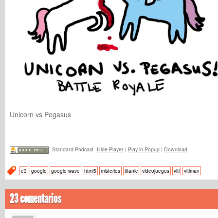
Unicorn vs Pegasus
Standard Podcast
Hide Player
|
Play in Popup
|
Download
e3
google
google wave
html5
misterios
titanic
videojuegos
viti
vitiman
23 comentarios