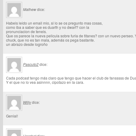
Mathew
dice:
Habeis leido un email mio, si lo se os pregunto mas cosas,
como iba a saber que es duarth y no dwarf? con la
pronunciacion de teneis.
Que os parece la nueva pelicula sobre furia de titanes? con un nuevo perseo. 
chuck, que no es tan mala, además os pega bastante.
un abrazo desde logroño
Pascuto2
dice:
Cada podcast tengo más claro que tengo que hacer el club de fansssss de Dua
Y el que no lo vea asinnnn, cipotazo en la cara.
Willy
dice:
Genial!
Harchet
dice: