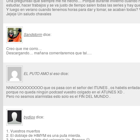
Una preguntiall que siempre me he hecho… Porqué durante invierno cuando
estudiar, hacer trabajos y se va justo de tiempo salen todas las series y hay qu
Y luego en verano cuando tenemos horas para dar y tomar, se acaban todas? 
Jejeje Un saludo chavales
Sandstorm
dice:
Creo que me corro…
Descargando… mañana comentaremos que tal….
EL PUTO AMO si eso
dice:
NNNOOOOOOOOOO que os pasa con el señor del ITUNES , os habéis enfadado 
porque no queda ningún podcast vuestro colgado en el ATUNES XD .
Pero no seamos alarmistas esto solo es el FIN DEL MUNDO .
bydiox
dice:
1. Vuestros muertos
2. El doblaje de HIMYM es una puta mierda.
3. No aparece la foto del unicornio Vs. Pegaso 🙁