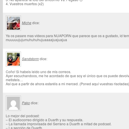
4. Vuestros muertos (x2)
Miche
dice:
Ya os pasare mas vídeos para NUAPORN que parece que os a gustado, id te
muuuuujujumuhuhuhujuaaaajuajuajua
Sandstorm
dice:
Coño! Si habeis leido uno de mis correos.
Ayer escuchandoos, me he acordado de que soy el único que os puede devolv
metisteis…
Así que a partir de ahora estaréis a mi merced. (Poned aquí vuestras risotadas
Pako
dice:
Lo mejor del podcast:
– El audiocorreo dirigido a Duarth y su respuesta.
– La llamada improvisada del Serrano a Duarth a mitad de podcast.
– La sección de Duarth.