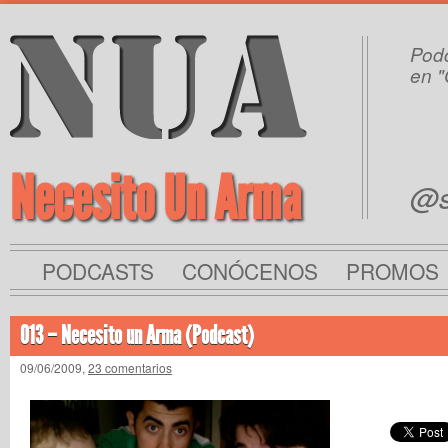
Podc
en "
Necesito Un Arma
@s
PODCASTS
CONÓCENOS
PROMOS
013 – Necesito un Arma (Podcast)
09/06/2009,
23 comentarios