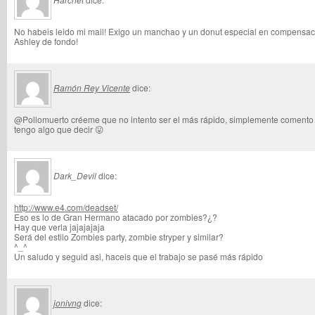
No habeis leido mi mail! Exigo un manchao y un donut especial en compensaci
Ashley de fondo!
Ramón Rey Vicente
dice:
@Pollomuerto créeme que no intento ser el más rápido, simplemente coment
tengo algo que decir 😛
Dark_Devil
dice:
http://www.e4.com/deadset/
Eso es lo de Gran Hermano atacado por zombies?¿?
Hay que verla jajajajaja
Será del estilo Zombies party, zombie stryper y similar?
^_^
Un saludo y seguid asi, haceis que el trabajo se pasé más rápido
jonivng
dice: