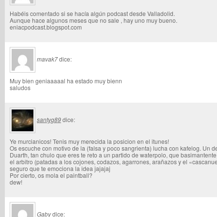
Habéis comentado si se hacía algún podcast desde Valladolid.
Aunque hace algunos meses que no sale , hay uno muy bueno.
eniacpodcast.blogspot.com
mavak7
dice:
Muy bien geniaaaaal ha estado muy bienn
saludos
santyg89
dice:
Ye murcianicos! Tenis muy merecida la posicion en el itunes!
Os escuche con motivo de la (falsa y poco sangrienta) lucha con kafelog. Un 
Duarth, tan chulo que eres te reto a un partido de waterpolo, que basimantent
el arbitro (patadas a los cojones, codazos, agarrones, arañazos y el «cascanu
seguro que te emociona la idea jajajaj
Por cierto, os mola el paintball?
dew!
Gaby
dice: