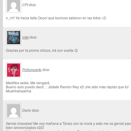
CPI
dice:
n_n!!! Ya hacia falta Oooo! que bonicos salieron en las fotos =D
miki
dice:
Gracias por la promo chicos, irá con vuelta 😉
Pollomuerto
dice:
Malditos seáis. Me vengaré.
Bueno solo puedo decir… Jódete Ramón Rey xD ¡He sido más rápido que tú!
Muahhahaahha
Dario
dice:
Genial chavales! Me voy mañana a Túnez con la novia y esto me va genial par
bien sincronizados xDD