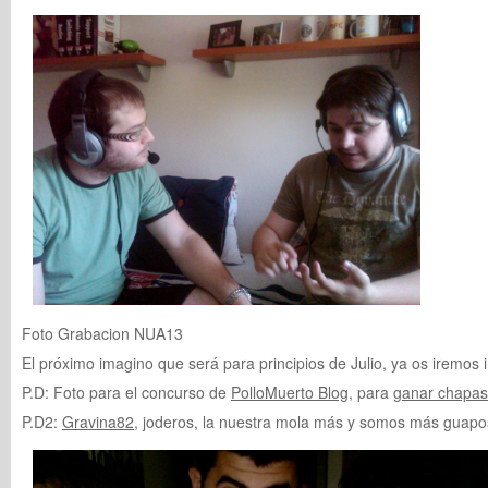
Foto Grabacion NUA13
El próximo imagino que será para principios de Julio, ya os iremos
P.D: Foto para el concurso de
PolloMuerto Blog
, para
ganar chapas
P.D2:
Gravina82
, joderos, la nuestra mola más y somos más guapo