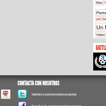
Mac
m
Pent
ps3
Sa
Un 
Video
BATTL
CONTACTA CON NOSOTROS
twitter.com/necesitounarma