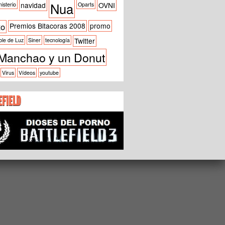
Nua
navidad
OVNI
isterio
Oparts
xo
Premios Bitacoras 2008
promo
Twitter
ble de Luz
Siner
tecnología
Manchao y un Donut
Virus
Vídeos
youtube
EFIELD