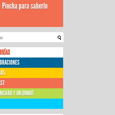
Pincha para saberlo
ORÍAS
ORACIONES
IAS
AST
NCHAO Y UN DONUT