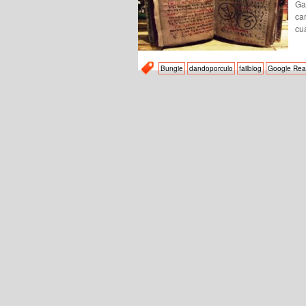
Ga
ca
cu
Bungie
dandoporculo
failblog
Google Rea