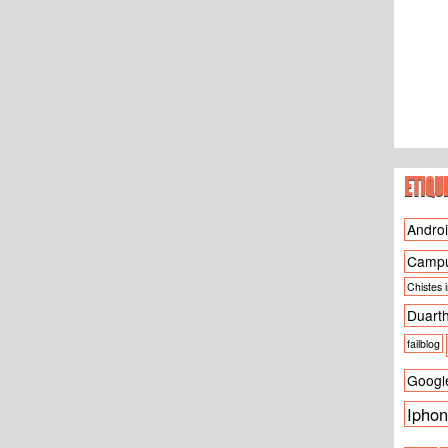
ETIQU
Andro
Camp
Chistes 
Duart
failblog
Googl
Ipho