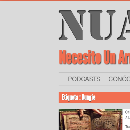
Necesito Un A
PODCASTS
CONÓ
Etiqueta : Bungie
01
24
Tr