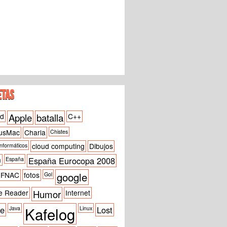
ETAS
id
Apple
batalla
C++
usMac
Charla
Chistes
cloud computing
Dibujos
informáticos
h
España Eurocopa 2008
España
google
FNAC
fotos
Gol
e Reader
Humor
Internet
Kafelog
ne
Lost
Java
Linux