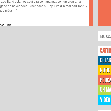
rage Band estamos aquí otra semana más con un programa
rgado de novedades. Siner hace su Top Five (En realidad Top 1 y
atro más) […]
der
Halo
CATEG
COLAB
NOTIC
PODC
UN MA
VIDEO