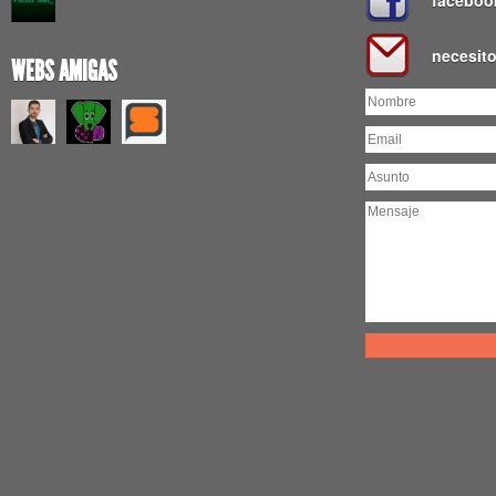
faceboo
necesit
WEBS AMIGAS