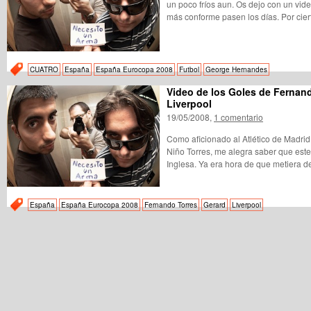
un poco fríos aun. Os dejo con un vid
más conforme pasen los días. Por cier
CUATRO
España
España Eurocopa 2008
Futbol
George Hernandes
Video de los Goles de Fernand
Liverpool
19/05/2008,
1 comentario
Como aficionado al Atlético de Madrid 
Niño Torres, me alegra saber que este 
Inglesa. Ya era hora de que metiera de
España
España Eurocopa 2008
Fernando Torres
Gerard
Liverpool