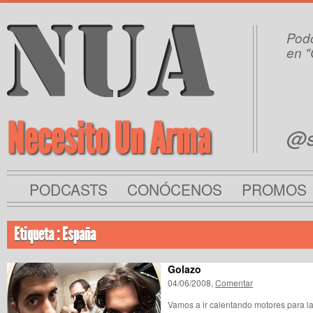
Podc
en "
Necesito Un Arma
@s
PODCASTS
CONÓCENOS
PROMOS
Etiqueta : España
Golazo
04/06/2008,
Comentar
Vamos a ir calentando motores para 