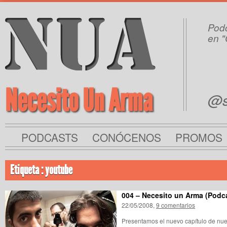
Podc
en "
Necesito Un Arma
@s
PODCASTS
CONÓCENOS
PROMOS
Etiqueta : youtube
004 – Necesito un Arma (Podc
22/05/2008,
9 comentarios
Presentamos el nuevo capítulo de nues