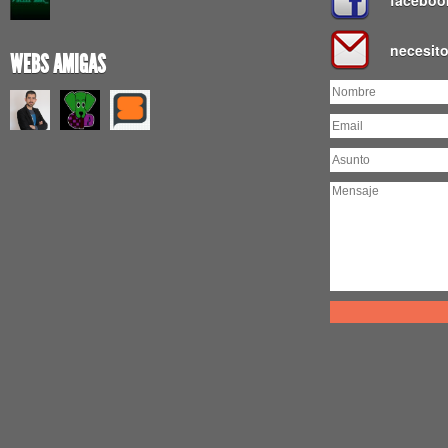
faceboo
necesit
WEBS AMIGAS