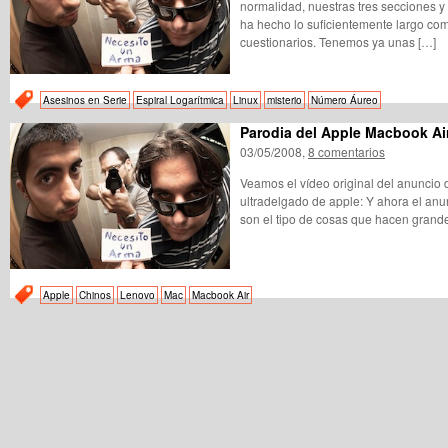
normalidad, nuestras tres secciones y
ha hecho lo suficientemente largo c
cuestionarios. Tenemos ya unas […]
Asesinos en Serie
Espiral Logarítmica
Linux
misterio
Número Áureo
Parodia del Apple Macbook Ai
03/05/2008,
8 comentarios
Veamos el vídeo original del anuncio d
ultradelgado de apple: Y ahora el anu
son el tipo de cosas que hacen grande
Apple
Chinos
Lenovo
Mac
Macbook Air