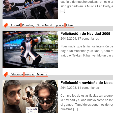
capítulo de nuestro podcast, en este c
sido grabado en la Murcia Lan Party, 
[…]
Android
Coworking
Fin del Mundo
Iphone
Libros
Felicitación de Navidad 2009
20/12/2009,
17 comentarios
Pues nada, que teníamos intención d
hoy, o un Manchao y un Donut, pero r
traído el Tekken 6, han venido un par
felicitación
navidad
Tekken 6
Felicitación navideña de Nece
26/12/2008,
11 comentarios
Con motivo de estas fiestas tan alegres
la navidad y el año nuevo como noso
el gamba. También os ponemos de rega
nuestras […]