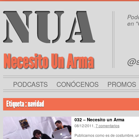
Podc
en "
Necesito Un Arma
@s
PODCASTS
CONÓCENOS
PROMOS
Etiqueta : navidad
032 – Necesito un Arma
08/12/2011,
7 comentarios
Publicamos como es de costumbre, u