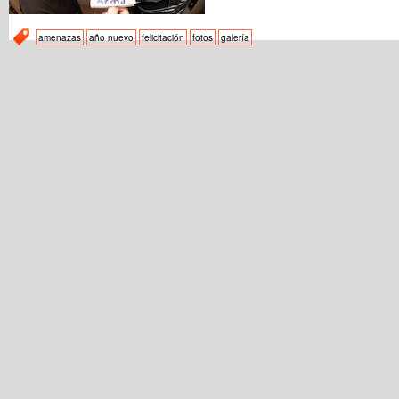
amenazas
año nuevo
felicitación
fotos
galería