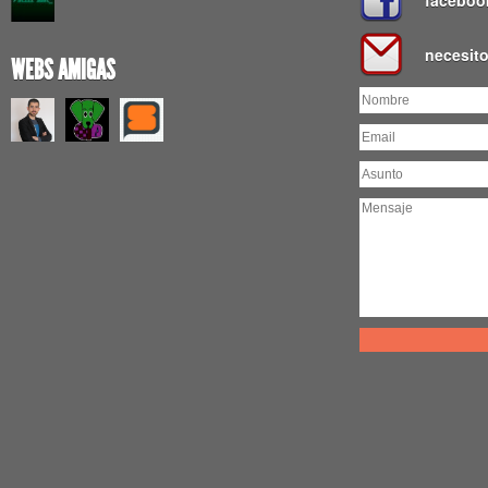
faceboo
necesit
WEBS AMIGAS