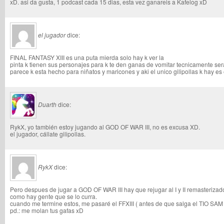
xD. asi da gusta, 1 podcast cada 15 dias, esta vez ganareis a Kafelog xD
el jugador
dice:
FINAL FANTASY XIII es una puta mierda solo hay k ver la
pinta k tienen sus personajes para k te den ganas de vomitar tecnicamente sera
parece k esta hecho para niñatos y maricones y aki el unico gilipollas k hay es e
Duarth
dice:
RykX, yo también estoy jugando al GOD OF WAR III, no es excusa XD.
el jugador, cállate gilipollas.
RykX
dice:
Pero despues de jugar a GOD OF WAR III hay que rejugar al I y II remasterizad
como hay gente que se lo curra.
cuando me termine estos, me pasaré el FFXIII ( antes de que salga el TIO SA
pd.: me molan tus gafas xD