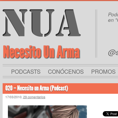
Podc
en "
Necesito Un Arma
@s
PODCASTS
CONÓCENOS
PROMOS
020 – Necesito un Arma (Podcast)
17/03/2010,
29 comentarios