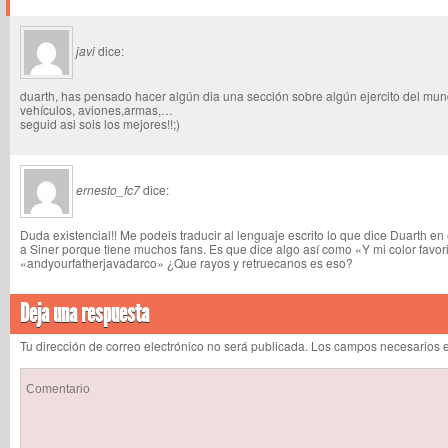
javi
dice:
duarth, has pensado hacer algún dia una sección sobre algún ejercito del mun
vehículos, aviones,armas,…
seguid asi sois los mejores!!;)
ernesto_fc7
dice:
Duda existencial!! Me podeis traducir al lenguaje escrito lo que dice Duarth en
a Siner porque tiene muchos fans. Es que dice algo así como «Y mi color favori
«andyourfatherjavadarco» ¿Que rayos y retruecanos es eso?
Deja una respuesta
Tu dirección de correo electrónico no será publicada. Los campos necesarios 