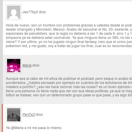
Jas77by2
dice:
Hola de nuevo, son un hombre con problemas gracias a ustedes desde el pod
desde Uriangato y Moroleón, Mexico. Acabo de escuchar el No. 20, exelente, y
especiales de psicokillers. que la regla no deberia a ser 1 de cada 6, sino 1 y 
simpsons ya se debiera estar cocinando. Ya que ninguno tiene un 360, no les 
viene? Y por ultimo, yo no he jugado ningun final fantasy, creo que el unico ju
pokemon red, y me gusto, voy a tratar de jugar los final, cual es su recomendaci
María
dice:
Aunque sea al cabo de mil años de publicar el podcast, pero esque lo acabo de
ponderados, ¿habéis pensado por ejemplo en cuántos de los tertulianos de In
másters a porrillo? ¿eso les hace razonar más las cosas? es un buen ejemplo
tiene una persona no tiene nada que ver con sus ideas políticas, ya que la ma
fútbol se tratase: van con un determinado grupo pase lo que pase, y es algo tot
PenTxO
dice:
Ya @Maria a mi me pasa lo mismo.