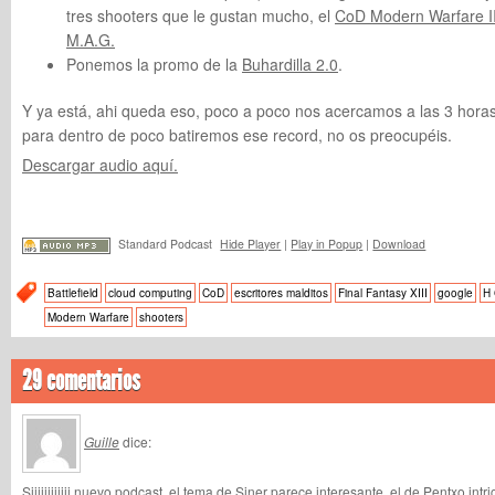
tres shooters que le gustan mucho, el
CoD Modern Warfare I
M.A.G.
Ponemos la promo de la
Buhardilla 2.0
.
Y ya está, ahi queda eso, poco a poco nos acercamos a las 3 hora
para dentro de poco batiremos ese record, no os preocupéis.
Descargar audio aquí.
Standard Podcast
Hide Player
|
Play in Popup
|
Download
Battlefield
cloud computing
CoD
escritores malditos
Final Fantasy XIII
google
H 
Modern Warfare
shooters
29 comentarios
Guille
dice:
Siiiiiiiiiiii nuevo podcast, el tema de Siner parece interesante, el de Pentxo int