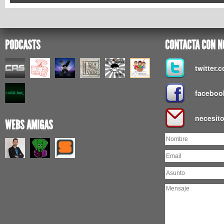
PODCASTS
CONTACTA CON N
twitter
faceboo
necesit
WEBS AMIGAS