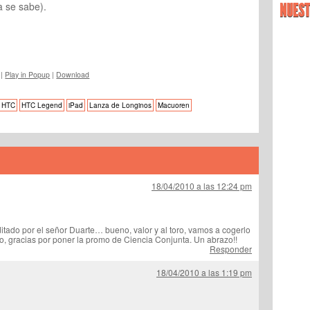
 se sabe).
NUEST
|
Play in Popup
|
Download
HTC
HTC Legend
iPad
Lanza de Longinos
Macuoren
18/04/2010 a las 12:24 pm
itado por el señor Duarte… bueno, valor y al toro, vamos a cogerlo
to, gracias por poner la promo de Ciencia Conjunta. Un abrazo!!
Responder
18/04/2010 a las 1:19 pm