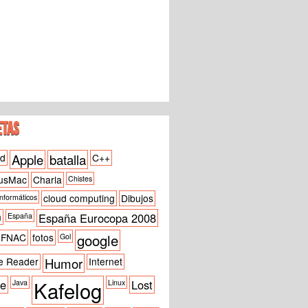
ETAS
id
Apple
batalla
C++
usMac
Charla
Chistes
cloud computing
Dibujos
informáticos
h
España Eurocopa 2008
España
google
FNAC
fotos
Gol
e Reader
Humor
Internet
Kafelog
ne
Lost
Java
Linux