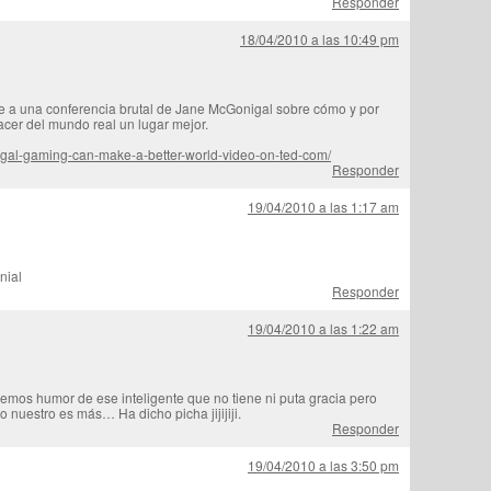
Responder
18/04/2010 a las 10:49 pm
e a una conferencia brutal de Jane McGonigal sobre cómo y por
cer del mundo real un lugar mejor.
nigal-gaming-can-make-a-better-world-video-on-ted-com/
Responder
19/04/2010 a las 1:17 am
nial
Responder
19/04/2010 a las 1:22 am
emos humor de ese inteligente que no tiene ni puta gracia pero
o nuestro es más… Ha dicho picha jijijiji.
Responder
19/04/2010 a las 3:50 pm