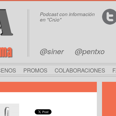
Podcast con información
en "Crúo"
rma
@siner
@pentxo
CENOS
PROMOS
COLABORACIONES
F