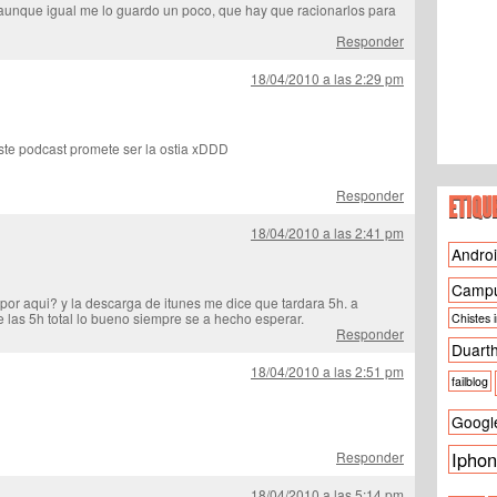
nque igual me lo guardo un poco, que hay que racionarlos para
Responder
18/04/2010 a las 2:29 pm
e podcast promete ser la ostia xDDD
Responder
ETIQU
18/04/2010 a las 2:41 pm
Andro
Camp
por aqui? y la descarga de itunes me dice que tardara 5h. a
las 5h total lo bueno siempre se a hecho esperar.
Chistes 
Responder
Duart
18/04/2010 a las 2:51 pm
failblog
Googl
Ipho
Responder
18/04/2010 a las 5:14 pm