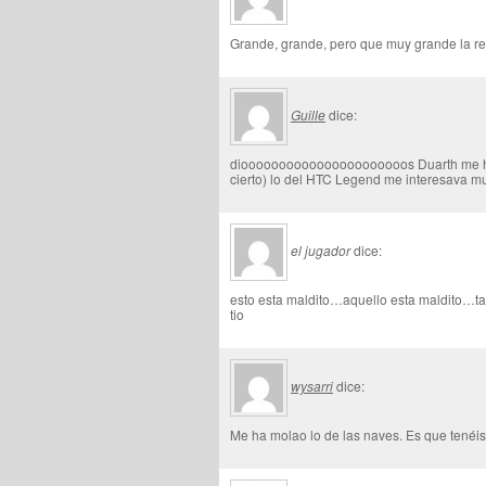
Grande, grande, pero que muy grande la r
Guille
dice:
dioooooooooooooooooooooos Duarth me has 
cierto) lo del HTC Legend me interesava m
el jugador
dice:
esto esta maldito…aquello esta maldito…tan
tio
wysarri
dice:
Me ha molao lo de las naves. Es que tenéi