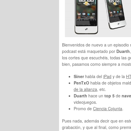
Bienvenidos de nuevo a un episodio m
podcast está maquetado por
Duarth
los cortes que escuchéis, todas las
bien, pasamos como siempre a mostra
Siner
habla del
iPad
y de la
HT
PenTxO
habla de objetos maldi
de la alianza
, etc.
Duarth
hace un
top 5
de
nave
videojuegos.
Promo de
Ciencia Cojunta
.
Pues nada, además decir que en est
grabación, y que al final, como prem