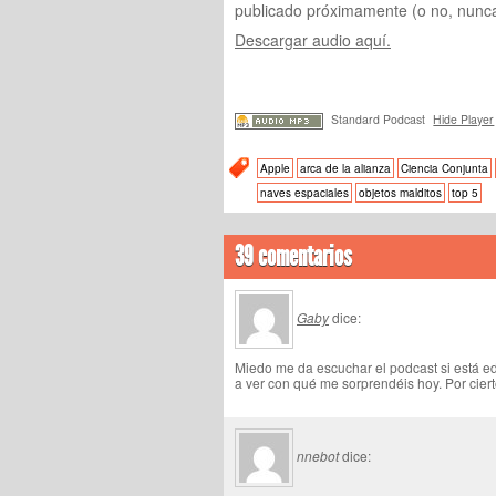
publicado próximamente (o no, nunca
Descargar audio aquí.
Standard Podcast
Hide Player
Apple
arca de la alianza
Ciencia Conjunta
naves espaciales
objetos malditos
top 5
39 comentarios
Gaby
dice:
Miedo me da escuchar el podcast si está ed
a ver con qué me sorprendéis hoy. Por cier
nnebot
dice: