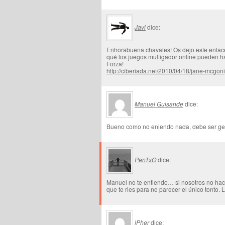
Javi
dice:
Enhorabuena chavales! Os dejo este enlac
qué los juegos multigador online pueden ha
Forza!
http://ciberiada.net/2010/04/18/jane-mcgo
Manuel Guisande
dice:
Bueno como no eniendo nada, debe ser ge
PenTxO
dice:
Manuel no te entiendo… si nosotros no hac
que te ries para no parecer el único tonto. L
iPher
dice: