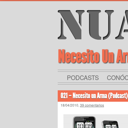
Necesito Un A
PODCASTS
CONÓ
021 – Necesito un Arma (Podcast)
18/04/2010,
39 comentarios