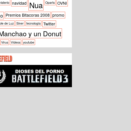
Nua
navidad
OVNI
isterio
Oparts
xo
Premios Bitacoras 2008
promo
Twitter
ble de Luz
Siner
tecnología
Manchao y un Donut
Virus
Vídeos
youtube
EFIELD