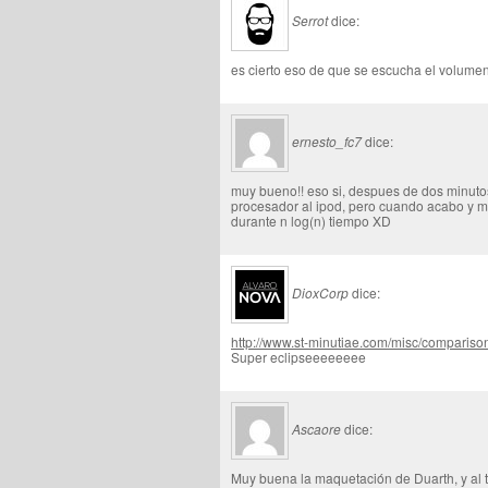
Serrot
dice:
es cierto eso de que se escucha el volumen 
ernesto_fc7
dice:
muy bueno!! eso si, despues de dos minutos
procesador al ipod, pero cuando acabo y m
durante n log(n) tiempo XD
DioxCorp
dice:
http://www.st-minutiae.com/misc/comparis
Super eclipseeeeeeee
Ascaore
dice:
Muy buena la maquetación de Duarth, y al 