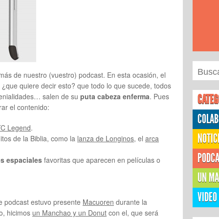
ás de nuestro (vuestro) podcast. En esta ocasión, el
, ¿que quiere decir esto? que todo lo que sucede, todos
 genialidades… salen de su
puta cabeza enferma
. Pues
CATEG
r el contenido:
COLAB
C Legend
.
NOTIC
tos de la Biblia, como la
lanza de Longinos
, el
arca
PODC
s espaciales
favoritas que aparecen en películas o
UN MA
VIDEO
e podcast estuvo presente
Macuoren
durante la
io, hicimos
un Manchao y un Donut
con el, que será