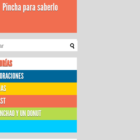
Pincha para saberlo
ORÍAS
ORACIONES
IAS
AST
NCHAO Y UN DONUT