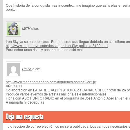
Que historia de la conquista mas inocente… me imagino que asi s elas enseña
bonito.
MiTH
dice:
Iron Sky ya se ha publicado. Pero no creo que llegue doblada en castellano en 
http://www.mejorenvo.com/descargar-Iron-Sky-pelicula-8129.html
Para echar unas risas y pasar el rato no está mal.
Un Sr.
dice:
http://www.marianomariano.com/#!quienes-somos2/c21je
AÑO 2011
Colaboración en LA TARDE AQUÍ Y AHORA, de CANAL SUR, un total de 26 pro
Produce varios eventos de artistas nacionales e internacionales.
Ficha con ABC PUNTO RADIO en el programa de José Antonio Abellán, en el q
A mamarla hijosdeputas
Deja una respuesta
Tu dirección de correo electrónico no será publicada. Los campos necesarios 