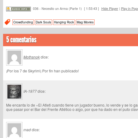
036 - Necesito un Arma (Parte 1)
[ 1:53:43 ]
Hide Player
|
Play in Pop
Crowdfunding
Dark Souls
Hanging Rock
Mag Movies
5 comentarios
Mothsnok
dice:
¡Por los 7 de Skyrim!¡ Por fin han publicado!
IA-1977
dice:
Me encanta lo de «El Atleti cuando tiene un jugador bueno, lo vende y se lo ga
que pasar por el Bar del Frente Atlético o algo, por que ha dado en el puto clav
mad
dice: