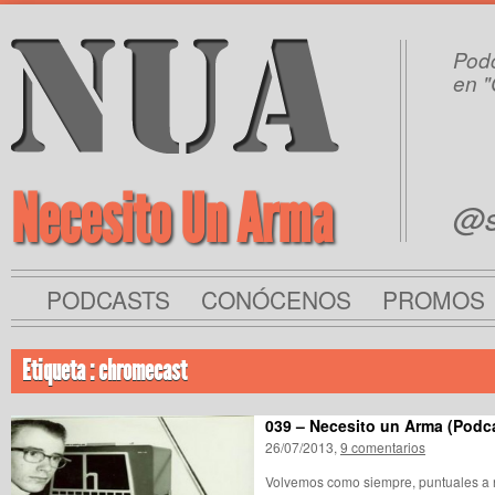
Podc
en "
Necesito Un Arma
@s
PODCASTS
CONÓCENOS
PROMOS
Etiqueta : chromecast
039 – Necesito un Arma (Podc
26/07/2013,
9 comentarios
Volvemos como siempre, puntuales a n