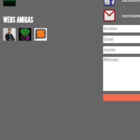
faceboo
necesit
WEBS AMIGAS