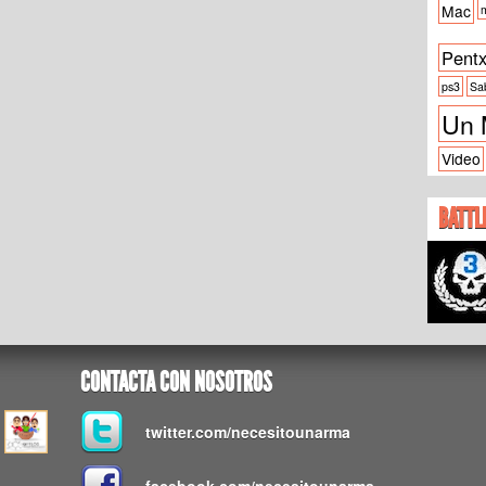
Mac
m
Pent
ps3
Sa
Un 
Video
BATTL
CONTACTA CON NOSOTROS
twitter.com/necesitounarma