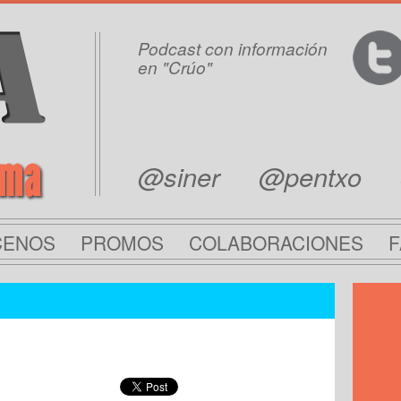
Podcast con información
en "Crúo"
rma
@siner
@pentxo
CENOS
PROMOS
COLABORACIONES
F