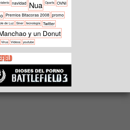
Nua
navidad
OVNI
isterio
Oparts
xo
Premios Bitacoras 2008
promo
Twitter
ble de Luz
Siner
tecnología
Manchao y un Donut
Virus
Vídeos
youtube
EFIELD