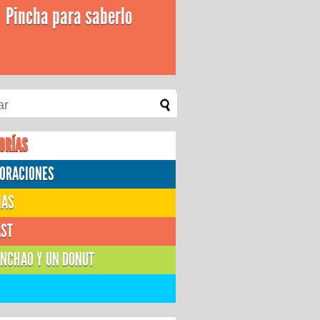
Pincha para saberlo
ORÍAS
ORACIONES
IAS
AST
NCHAO Y UN DONUT