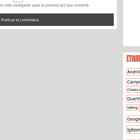
 en este navegador para la próxima vez que comente.
ETIQU
Andro
Camp
Chistes 
Duart
failblog
Googl
Ipho