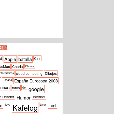
ETAS
id
Apple
batalla
C++
usMac
Charla
Chistes
cloud computing
Dibujos
informáticos
h
España Eurocopa 2008
España
google
FNAC
fotos
Gol
e Reader
Humor
Internet
Kafelog
ne
Lost
Java
Linux