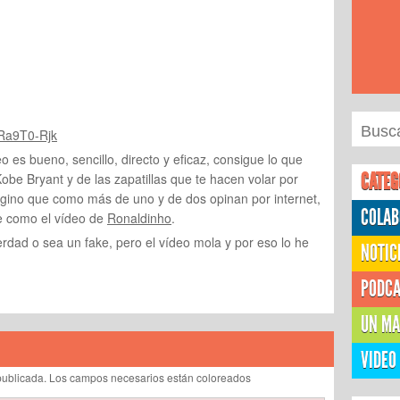
Ra9T0-Rjk
o es bueno, sencillo, directo y eficaz, consigue lo que
CATEG
Kobe Bryant y de las zapatillas que te hacen volar por
gino que como más de uno y de dos opinan por internet,
COLAB
je como el vídeo de
Ronaldinho
.
rdad o sea un fake, pero el vídeo mola y por eso lo he
NOTIC
PODC
UN MA
VIDEO
á publicada. Los campos necesarios están coloreados