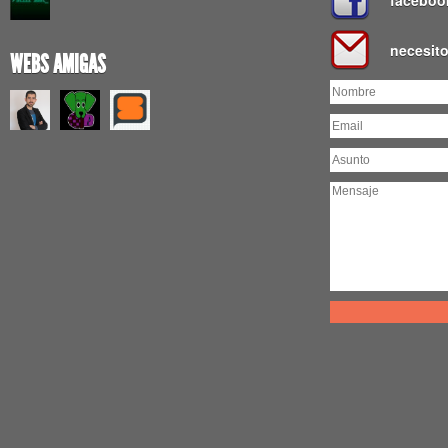
faceboo
necesit
WEBS AMIGAS