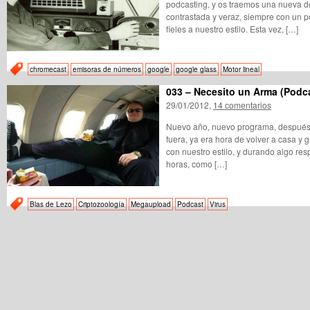
podcasting, y os traemos una nueva d
contrastada y veraz, siempre con un p
fieles a nuestro estilo. Esta vez, […]
chromecast
emisoras de números
google
google glass
Motor lineal
033 – Necesito un Arma (Podc
29/01/2012,
14 comentarios
Nuevo año, nuevo programa, después
fuera, ya era hora de volver a casa y 
con nuestro estilo, y durando algo res
horas, como […]
Blas de Lezo
Criptozoología
Megaupload
Podcast
Virus