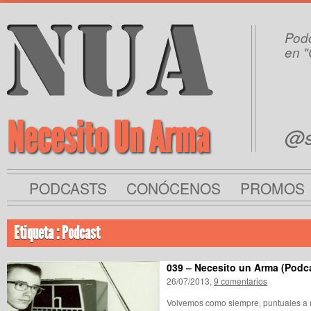
Podc
en "
Necesito Un Arma
@s
PODCASTS
CONÓCENOS
PROMOS
Etiqueta : Podcast
039 – Necesito un Arma (Podc
26/07/2013,
9 comentarios
Volvemos como siempre, puntuales a n